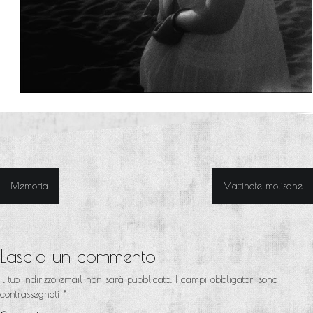
Memoria
Mattinate molisane
N
a
v
Lascia un commento
i
Il tuo indirizzo email non sarà pubblicato.
I campi obbligatori sono
g
contrassegnati
*
a