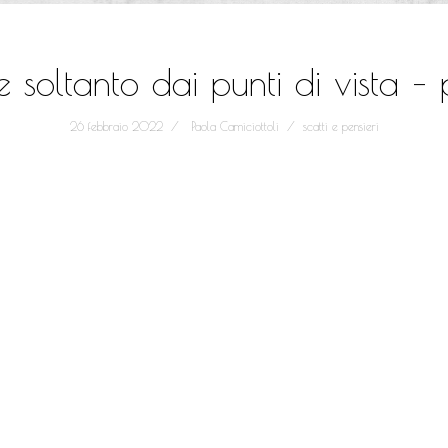
 soltanto dai punti di vista –
26 febbraio 2022
Paola Camiciottoli
scatti e pensieri