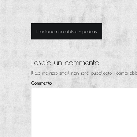
Il lontano non abisso – podcast
N
a
v
Lascia un commento
i
Il tuo indirizzo email non sarà pubblicato.
I campi obb
g
Commento
a
z
i
o
n