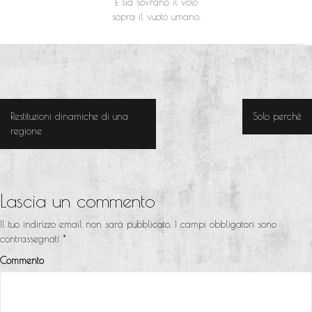
E sia sovrano il volo
sopra il vuoto umano.
Restituzioni dinamiche di una
Solo perché
N
regione
a
v
i
Lascia un commento
g
Il tuo indirizzo email non sarà pubblicato.
I campi obbligatori sono
a
contrassegnati
*
z
Commento
i