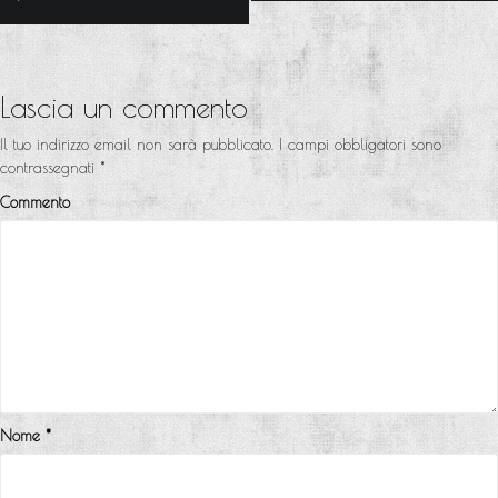
a
v
i
Lascia un commento
g
Il tuo indirizzo email non sarà pubblicato.
I campi obbligatori sono
a
contrassegnati
*
z
Commento
i
o
n
e
a
r
Nome
*
t