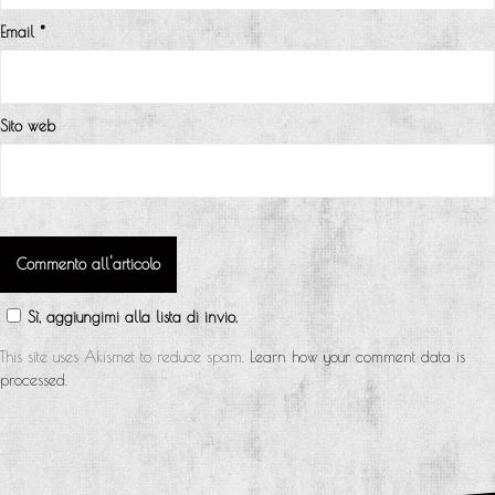
i
Email
*
c
o
l
Sito web
i
Sì, aggiungimi alla lista di invio.
This site uses Akismet to reduce spam.
Learn how your comment data is
processed
.